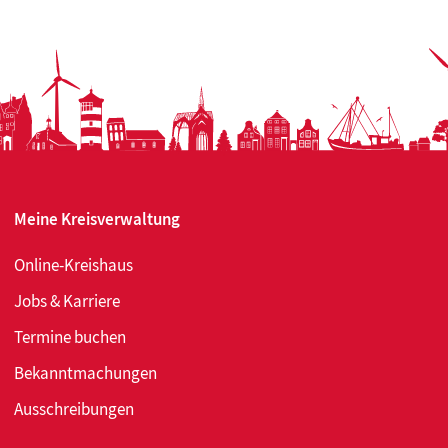
Mitmen
im
Mittel
Meine Kreisverwaltung
Online-Kreishaus
Jobs & Karriere
Termine buchen
Bekanntmachungen
Ausschreibungen