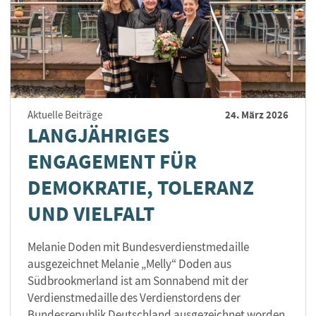
Osterw
Preis“
aus
24. März 2026
Aktuelle Beiträge
LANGJÄHRIGES
ENGAGEMENT FÜR
DEMOKRATIE, TOLERANZ
UND VIELFALT
Melanie Doden mit Bundesverdienstmedaille
ausgezeichnet Melanie „Melly“ Doden aus
Südbrookmerland ist am Sonnabend mit der
Verdienstmedaille des Verdienstordens der
Bundesrepublik Deutschland ausgezeichnet worden.