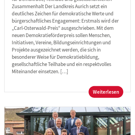
Zusammenhalt Der Landkreis Aurich setzt ein
deutliches Zeichen für demokratische Werte und
bürgerschaftliches Engagement: Erstmals wird der
„Carl-Osterwald-Preis“ ausgeschrieben. Mit dem
neuen Demokratieförderpreis sollen Menschen,
Initiativen, Vereine, Bildungseinrichtungen und
Projekte ausgezeichnet werden, die sich in
besonderer Weise für Demokratiebildung,
gesellschaftliche Teilhabe und ein respektvolles
Miteinander einsetzen. […]
:
Weiterlesen
Landkr
Aurich
schreib
erstma
den
„Carl-