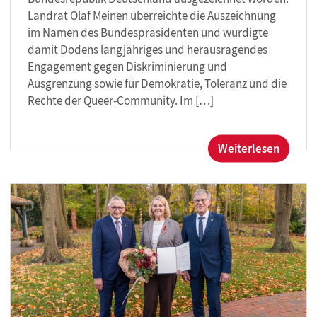
Landrat Olaf Meinen überreichte die Auszeichnung
im Namen des Bundespräsidenten und würdigte
damit Dodens langjähriges und herausragendes
Engagement gegen Diskriminierung und
Ausgrenzung sowie für Demokratie, Toleranz und die
Rechte der Queer-Community. Im […]
:
Weiterlesen
Langjä
Engag
für
Demokr
Tolera
und
Vielfalt