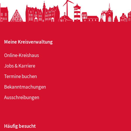
den
„Carl-
Osterw
Preis“
aus
Meine Kreisverwaltung
Online-Kreishaus
Jobs & Karriere
Termine buchen
Bekanntmachungen
Ausschreibungen
Häufig besucht