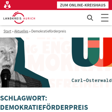
Zum
ZUM ONLINE-KREISHAUS
Kontakt
Inhalt
springen
Start
»
Aktuelles
»
Demokratieförderpreis
SCHLAGWORT:
DEMOKRATIEFÖRDERPREIS