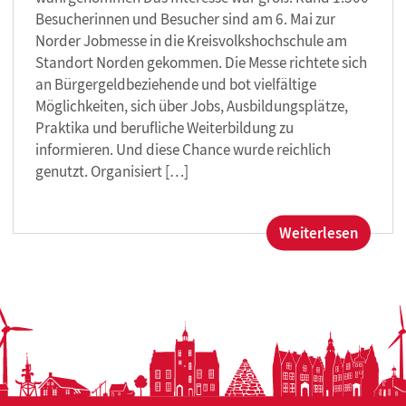
Besucherinnen und Besucher sind am 6. Mai zur
Norder Jobmesse in die Kreisvolkshochschule am
Standort Norden gekommen. Die Messe richtete sich
an Bürgergeldbeziehende und bot vielfältige
Möglichkeiten, sich über Jobs, Ausbildungsplätze,
Praktika und berufliche Weiterbildung zu
informieren. Und diese Chance wurde reichlich
genutzt. Organisiert […]
:
Weiterlesen
Norder
Jobme
bringt
Mensch
Perspe
und
Chance
zusam