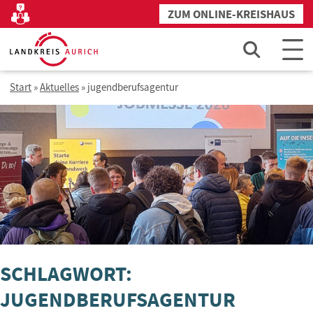
Zum
ZUM ONLINE-KREISHAUS
Kontakt
Inhalt
springen
Start
»
Aktuelles
»
jugendberufsagentur
SCHLAGWORT:
JUGENDBERUFSAGENTUR