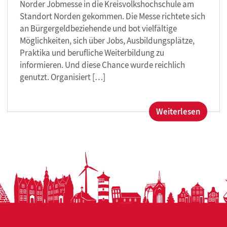
Norder Jobmesse in die Kreisvolkshochschule am
Standort Norden gekommen. Die Messe richtete sich
an Bürgergeldbeziehende und bot vielfältige
Möglichkeiten, sich über Jobs, Ausbildungsplätze,
Praktika und berufliche Weiterbildung zu
informieren. Und diese Chance wurde reichlich
genutzt. Organisiert […]
:
Weiterlesen
Norder
Jobme
bringt
Mensch
Perspe
und
Chance
zusam