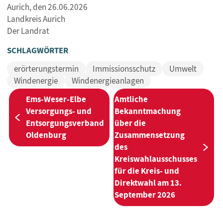
Aurich, den 26.06.2026
Landkreis Aurich
Der Landrat
SCHLAGWÖRTER
erörterungstermin
Immissionsschutz
Umwelt
Windenergie
Windenergieanlagen
BEITRAGSNAVIGATION
Ems-Weser-Elbe
Amtliche
Versorgungs- und
Bekanntmachung
Vorherige:
Entsorgungsverband
über die
Oldenburg
Zusammensetzung
des
Näc
Kreiswahlausschusses
für die Kreis- und
Direktwahl am 13.
September 2026