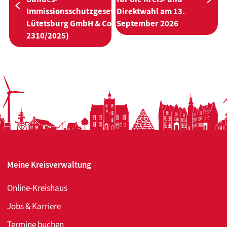
Näc
Vorherige:
ImmissionsschutzgesetzWindpark
Direktwahl am 13.
Lütetsburg GmbH & Co. KG (Az.:
September 2026
2310/2025)
Meine Kreisverwaltung
Online-Kreishaus
Jobs & Karriere
Termine buchen