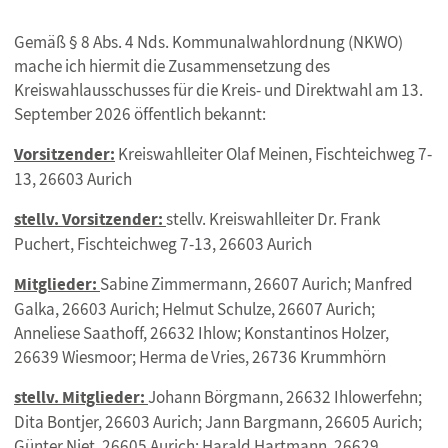
Gemäß § 8 Abs. 4 Nds. Kommunalwahlordnung (NKWO)
mache ich hiermit die Zusammensetzung des
Kreiswahlausschusses für die Kreis- und Direktwahl am 13.
September 2026 öffentlich bekannt:
Vorsitzender:
Kreiswahlleiter Olaf Meinen, Fischteichweg 7-
13, 26603 Aurich
stellv. Vorsitzender:
stellv. Kreiswahlleiter Dr. Frank
Puchert, Fischteichweg 7-13, 26603 Aurich
Mitglieder:
Sabine Zimmermann, 26607 Aurich; Manfred
Galka, 26603 Aurich; Helmut Schulze, 26607 Aurich;
Anneliese Saathoff, 26632 Ihlow; Konstantinos Holzer,
26639 Wiesmoor; Herma de Vries, 26736 Krummhörn
stellv. Mitglieder:
Johann Börgmann, 26632 Ihlowerfehn;
Dita Bontjer, 26603 Aurich; Jann Bargmann, 26605 Aurich;
Günter Niet, 26605 Aurich; Harald Hartmann, 26629