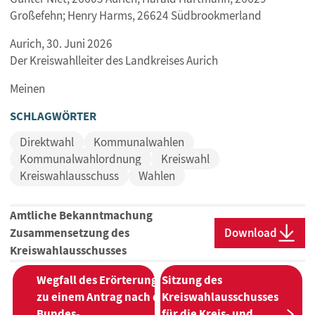
Großefehn; Henry Harms, 26624 Südbrookmerland
Aurich, 30. Juni 2026
Der Kreiswahlleiter des Landkreises Aurich
Meinen
SCHLAGWÖRTER
Direktwahl
Kommunalwahlen
Kommunalwahlordnung
Kreiswahl
Kreiswahlausschuss
Wahlen
Amtliche Bekanntmachung
Zusammensetzung des
Download
Kreiswahlausschusses
BEITRAGSNAVIGATION
Wegfall des Erörterungstermins
Sitzung des
zu einem Antrag nach dem
Kreiswahlausschusses
Bundes-
für die Kreis- und