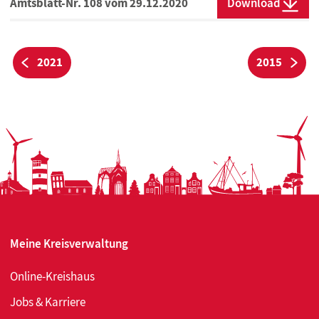
Amtsblatt-Nr. 108 vom 29.12.2020
Download
BEITRAGSNAVIGATION
2021
2015
Vorherige:
Näc
Meine Kreisverwaltung
Online-Kreishaus
Jobs & Karriere