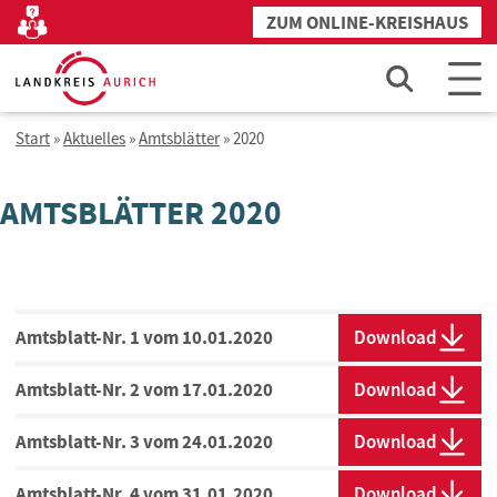
Zum
ZUM ONLINE-KREISHAUS
Kontakt
Inhalt
springen
Start
»
Aktuelles
»
Amtsblätter
»
2020
AMTSBLÄTTER 2020
Amtsblatt-Nr. 1 vom 10.01.2020
Download
Amtsblatt-Nr. 2 vom 17.01.2020
Download
Amtsblatt-Nr. 3 vom 24.01.2020
Download
Amtsblatt-Nr. 4 vom 31.01.2020
Download