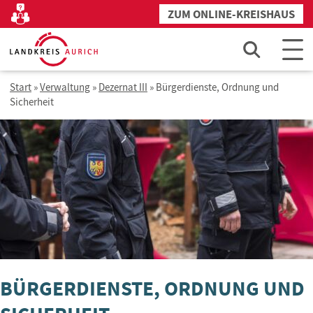
Zum
ZUM ONLINE-KREISHAUS
Kontakt
Inhalt
springen
Start
»
Verwaltung
»
Dezernat III
»
Bürgerdienste, Ordnung und
Sicherheit
BÜRGERDIENSTE, ORDNUNG UND