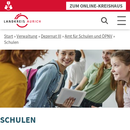
Zum
ZUM ONLINE-KREISHAUS
Kontakt
Inhalt
springen
Start
»
Verwaltung
»
Dezernat III
»
Amt für Schulen und ÖPNV
»
Schulen
SCHULEN