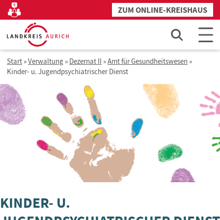
Zum
ZUM ONLINE-KREISHAUS
Kontakt
Inhalt
springen
Start
»
Verwaltung
»
Dezernat II
»
Amt für Gesundheitswesen
»
Kinder- u. Jugendpsychiatrischer Dienst
KINDER- U.