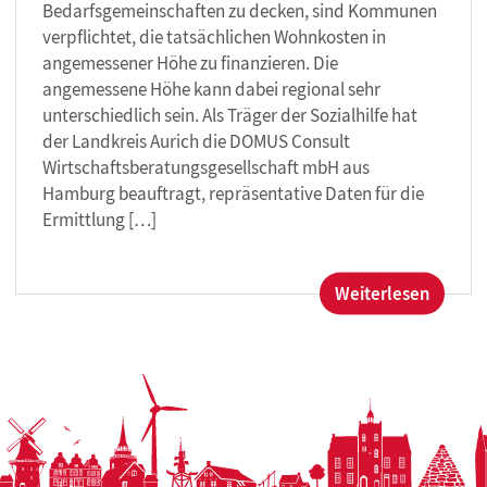
Bedarfsgemeinschaften zu decken, sind Kommunen
verpflichtet, die tatsächlichen Wohnkosten in
angemessener Höhe zu finanzieren. Die
angemessene Höhe kann dabei regional sehr
unterschiedlich sein. Als Träger der Sozialhilfe hat
der Landkreis Aurich die DOMUS Consult
Wirtschaftsberatungsgesellschaft mbH aus
Hamburg beauftragt, repräsentative Daten für die
Ermittlung […]
:
Weiterlesen
Landkr
Aurich
bittet
Vermie
um
Unters