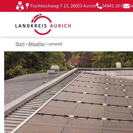
Zum
Fischteichweg 7-13, 26603 Aurich
04941 16-0
i
Kontakt
Inhalt
springen
Start
»
Aktuelles
»
umwelt