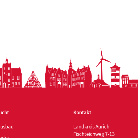
t,
ent,
ftsweisend:
anlage
ianum
ucht
Kontakt
ausbau
Landkreis Aurich
Fischteichweg 7-13
nder