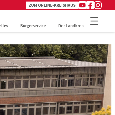
ZUM ONLINE-KREISHAUS
Youtube
Facebook
Instagram
Kanal
Profil
Profil
des
des
des
Landkreises
Landkreises
Landkreises
elles
Bürgerservice
Der Landkreis
lles aus dem Landkreis
Arbeit & Soziales
Verwaltung
chreibungen
Bauen & Umwelt
Jobs & Karriere
nntmachungen
Bildung & Schulen
Politik
blätter
Gesundheit & Prävention
Jugend & Familie
ÖPNV & Verkehr
Ordnung & Veterinär