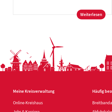
:
Weiterlesen
Leich
effizi
zukun
Neue
Solar
am
Ulric
Meine Kreisverwaltung
Häufig bes
Online-Kreishaus
Breitband
Jobs & Karriere
Abfuhrkale