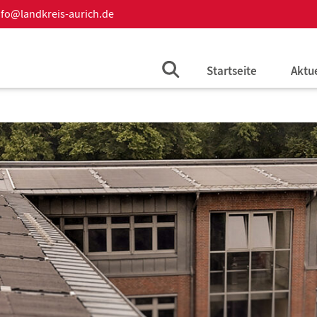
nfo@landkreis-aurich.de
Startseite
Aktu
Aktue
Auss
Beka
Amts