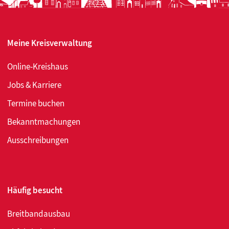
mit
Alkoho
Meine Kreisverwaltung
Online-Kreishaus
Jobs & Karriere
Termine buchen
Bekanntmachungen
Ausschreibungen
Häufig besucht
Breitbandausbau