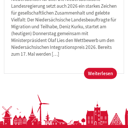
Landesregierung setzt auch 2026 ein starkes Zeichen
für gesellschaftlichen Zusammenhalt und gelebte
Vielfalt: Der Niedersächsische Landesbeauftragte für
Migration und Teilhabe, Deniz Kurku, startet am
(heutigen) Donnerstag gemeinsam mit
Ministerpräsident Olaf Lies den Wettbewerb um den
Niedersächsischen Integrationspreis 2026. Bereits
zum 17. Mal werden […]
:
Weiterlesen
Lies
und
Kurku
starten
Wettb
zum
Nieder
Integra