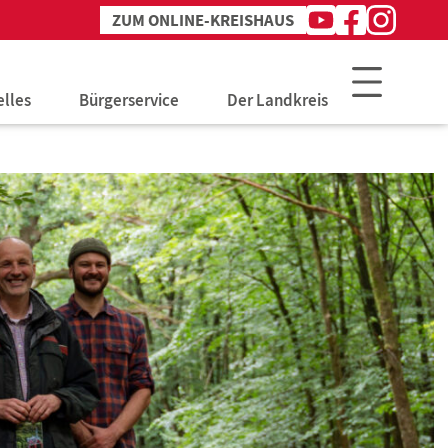
ZUM ONLINE-KREISHAUS
Youtube
Facebook
Instagram
Kanal
Profil
Profil
des
des
des
Landkreises
Landkreises
Landkreises
elles
Bürgerservice
Der Landkreis
lles aus dem Landkreis
Arbeit & Soziales
Verwaltung
chreibungen
Bauen & Umwelt
Jobs & Karriere
nntmachungen
Bildung & Schulen
Politik
blätter
Gesundheit & Prävention
Jugend & Familie
ÖPNV & Verkehr
Ordnung & Veterinär