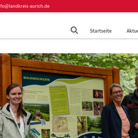
nfo@landkreis-aurich.de
Startseite
Aktu
Aktue
Auss
Beka
Amts