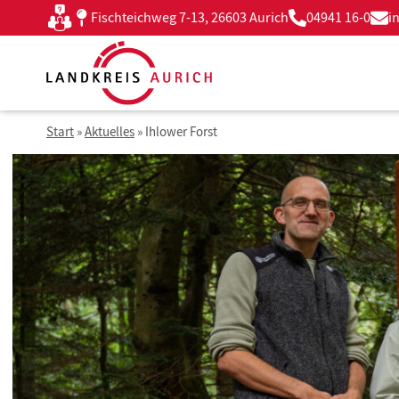
Zum
Fischteichweg 7-13, 26603 Aurich
04941 16-0
i
Kontakt
Inhalt
springen
Start
»
Aktuelles
»
Ihlower Forst