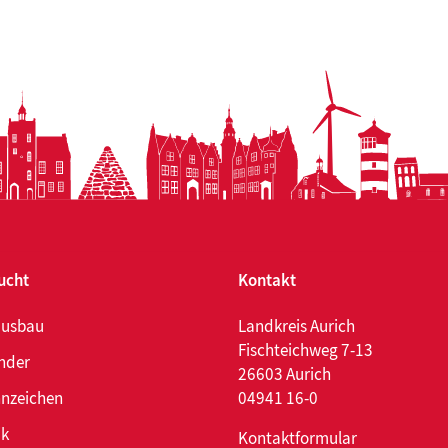
n
ektive
ecken
ucht
Kontakt
ausbau
Landkreis Aurich
Fischteichweg 7-13
nder
26603 Aurich
nzeichen
04941 16-0
ik
Kontaktformular