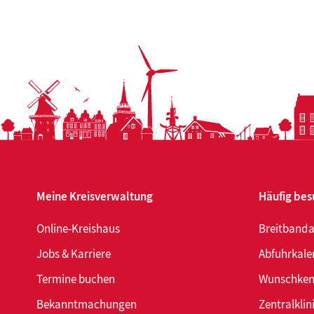
Wald
aus
einer
neue
Persp
entd
Meine Kreisverwaltung
Häufig bes
Online-Kreishaus
Breitband
Jobs & Karriere
Abfuhrkale
Termine buchen
Wunschken
Bekanntmachungen
Zentralklin