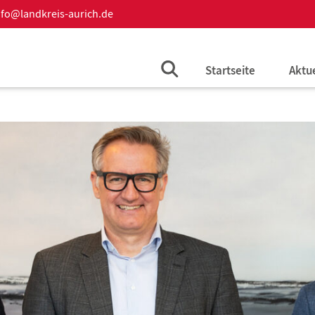
nfo@landkreis-aurich.de
Startseite
Aktu
Aktue
Auss
Beka
Amts