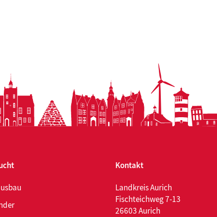
as
eld
äftsführer
reis
h
ligungs-
bH
ucht
Kontakt
ausbau
Landkreis Aurich
Fischteichweg 7-13
nder
26603 Aurich