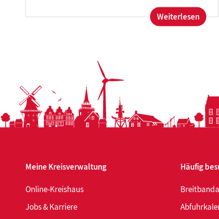
:
Weiterlesen
Thom
Hohlf
wird
Gesch
der
Landk
Auric
Betei
gGm
Meine Kreisverwaltung
Häufig bes
Online-Kreishaus
Breitband
Jobs & Karriere
Abfuhrkale