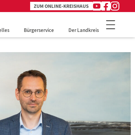
ZUM ONLINE-KREISHAUS
Youtube
Facebook
Instagram
Kanal
Profil
Profil
des
des
des
Landkreises
Landkreises
Landkreises
elles
Bürgerservice
Der Landkreis
lles aus dem Landkreis
Arbeit & Soziales
Verwaltung
chreibungen
Bauen & Umwelt
Jobs & Karriere
nntmachungen
Bildung & Schulen
Politik
blätter
Gesundheit & Prävention
Jugend & Familie
ÖPNV & Verkehr
Ordnung & Veterinär