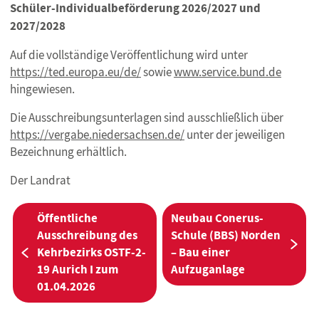
Schüler-Individualbeförderung 2026/2027 und
2027/2028
Auf die vollständige Veröffentlichung wird unter
https://ted.europa.eu/de/
sowie
www.service.bund.de
hingewiesen.
Die Ausschreibungsunterlagen sind ausschließlich über
https://vergabe.niedersachsen.de/
unter der jeweiligen
Bezeichnung erhältlich.
Der Landrat
BEITRAGSNAVIGATION
Öffentliche
Neubau Conerus-
Ausschreibung des
Schule (BBS) Norden
Näc
Kehrbezirks OSTF-2-
– Bau einer
Vorherige:
19 Aurich I zum
Aufzuganlage
01.04.2026