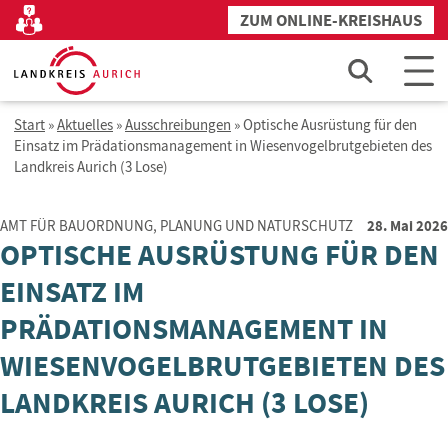
Zum
ZUM ONLINE-KREISHAUS
Kontakt
Inhalt
springen
Start
»
Aktuelles
»
Ausschreibungen
»
Optische Ausrüstung für den
Einsatz im Prädationsmanagement in Wiesenvogelbrutgebieten des
Landkreis Aurich (3 Lose)
28. Mai 2026
AMT FÜR BAUORDNUNG, PLANUNG UND NATURSCHUTZ
OPTISCHE AUSRÜSTUNG FÜR DEN
EINSATZ IM
PRÄDATIONSMANAGEMENT IN
WIESENVOGELBRUTGEBIETEN DES
LANDKREIS AURICH (3 LOSE)