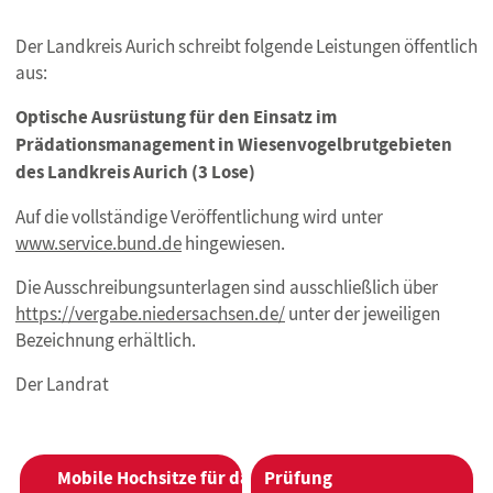
Der Landkreis Aurich schreibt folgende Leistungen öffentlich
aus:
Optische Ausrüstung für den Einsatz im
Prädationsmanagement in Wiesenvogelbrutgebieten
des Landkreis Aurich
(3 Lose)
Auf die vollständige Veröffentlichung wird unter
www.service.bund.de
hingewiesen.
Die Ausschreibungsunterlagen sind ausschließlich über
https://vergabe.niedersachsen.de/
unter der jeweiligen
Bezeichnung erhältlich.
Der Landrat
BEITRAGSNAVIGATION
Mobile Hochsitze für das
Prüfung