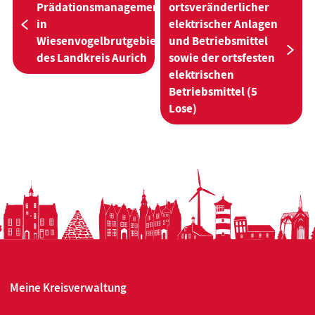
Prädationsmanagement
ortsveränderlicher
in
elektrischer Anlagen
Vorherige:
Wiesenvogelbrutgebieten
und Betriebsmittel
Näc
des Landkreis Aurich
sowie der ortsfesten
elektrischen
Betriebsmittel (5
Lose)
Meine Kreisverwaltung